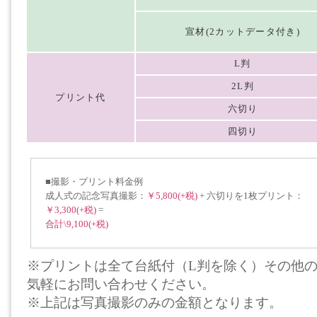
宣材(2カットデータ付き)
L判
2L判
プリント代
六切り
四切り
■撮影・プリント料金例
成人式の記念写真撮影：
￥5,800(+税)
+ 六切りを1枚プリント：
￥3,300(+税)
=
合計\9,100(+税)
※プリントは全て台紙付（L判を除く）その他
気軽にお問い合わせください。
※上記は写真撮影のみの金額となります。