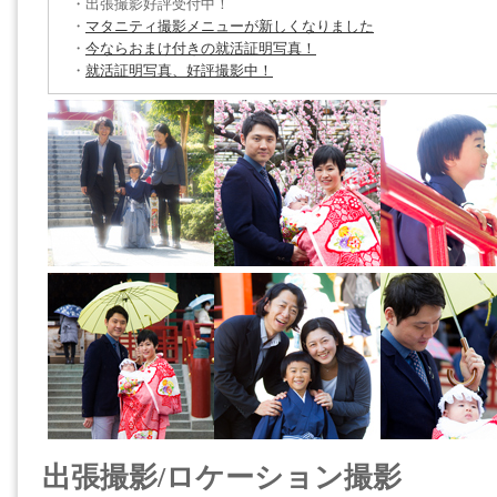
・出張撮影好評受付中！
・
マタニティ撮影メニューが新しくなりました
・
今ならおまけ付きの就活証明写真！
・
就活証明写真、好評撮影中！
出張撮影/ロケーション撮影