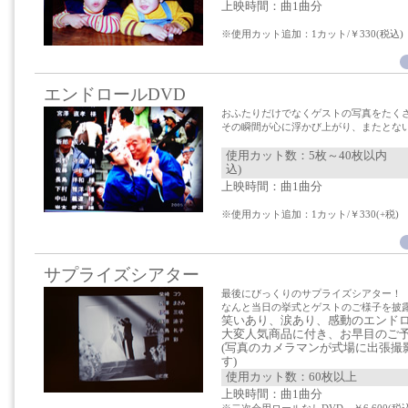
上映時間：曲1曲分
※使用カット追加：1カット/￥330(税込)
エンドロールDVD
おふたりだけでなくゲストの写真をたく
その瞬間が心に浮かび上がり、またとない
使用カット数：5枚～40枚以内 ￥
込)
上映時間：曲1曲分
※使用カット追加：1カット/￥330(+税)
サプライズシアター
最後にびっくりのサプライズシアター！
なんと当日の挙式とゲストのご様子を披
笑いあり、涙あり、感動のエンド
大変人気商品に付き、お早目のご
(写真のカメラマンが式場に出張撮
す)
使用カット数：60枚以上 ￥74
上映時間：曲1曲分