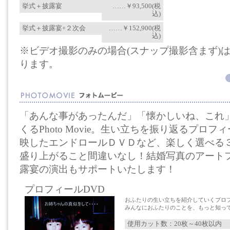
挙式＋披露宴
……￥93,500(税
込)
挙式＋披露宴+２次会
……￥152,900(税
込)
※ビデオ撮影のみの場合(スナップ撮影含まず)は、+
ります。
「あんな事があったんだ」「懐かしいね、これ
くるPhoto Movie。生い立ちを振り返るプロ
映したエンドロールＤＶＤなど、楽しく選べる
盛り上がること間違いなし！結婚写真のアート
露宴の演出もサポートいたします！
プロフィールDVD
おふたりの生い立ちを紹介していくプロ
みんなにおふたりのことを、もっと知っ
使用カット数：20枚～40枚以内 ￥