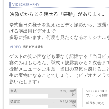
挙式当日の様子を捉えたビデオ撮影から、披露
げる演出用ビデオまで
多彩に揃います。何度も見たくなるオリジナル
ゲストの笑い声なども隈なく記憶する「当日ビ
宴のみはもちろん、挙式＋披露宴から２次会ま
撮影メニューをご用意。当日の空気を感じるこ
生の宝物になることでしょう。（ビデオカメラ
影いたします）
挙式
……￥69,300(税
VIDEO OPTION
込)
ブルーレイ撮影
披露宴
……￥75,900(税
延長料(30分)
込)